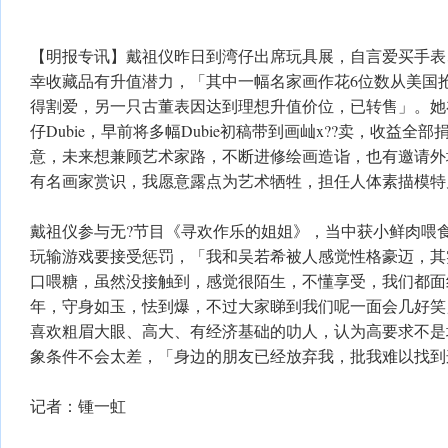
【明报专讯】戴祖仪昨日到湾仔出席玩具展，自言爱买手表
幸收藏品有升值潜力，「其中一幅名家画作花6位数从美国
得割爱，另一只古董表因达到理想升值价位，已转售」。她
仔Dubie，早前将多幅Dubie初稿带到画屾x??卖，收益
意，未来想兼顾艺术家路，不断进修绘画造诣，也有邀请外
有名画家赏识，我愿意露点为艺术牺牲，担任人体素描模特儿
戴祖仪参与无?节目《寻欢作乐的姐姐》，当中获小鲜肉喂
玩输游戏要接受惩罚，「我和吴若希被人感觉性格豪迈，其
口喂糖，虽然没接触到，感觉很陌生，不懂享受，我们都面
年，守身如玉，怯到爆，不过大家睇到我们呢一面会几好笑
喜欢粗眉大眼、高大、有经济基础的叻人，认为高要求不是
象条件不会太差，「身边的朋友已经放弃我，批我难以找到
记者：锺一虹