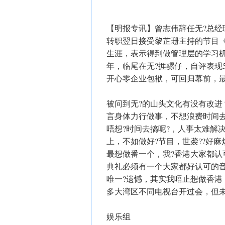
【明报专讯】曾志伟辞任无?总
转职翌日接受黎芷珊主持的节目
生涯，表示得到做管理层的学习机
年，临尾在无?捱骡仔，自评表现
开心零企业包袱，可回归幕前，
被问到无?的山头文化有没有改
言身体力行做事，不想浪费时间
唔想?时间去搞呢?，人事太难解
上，不如做好?节目，世袭??好
最想做番一个，我?香港大家都认
典礼必须有一个大家都好认可的音
唯一?遗憾，其实我唔止想做香
多大湾区不同电视台开过会，但未
娱乐组