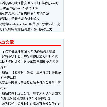
辛潘颁奖礼吸烟惹议 回应开拍《混沌少年时
 出炉金球视??o?J??敬请期待
张柏芝涉违约结案陈辞 官半年内判决
麦明诗为子升学烦恼 计划追女
被踢出NewJeans Danielle哭诉：想跟队友一起
儿子阮德锵离婚 阮兆辉不多问免添压力
热点文章
一个汉堡引发冲突 温哥华快餐店员工被袭
【局势不稳】渥太华促在伊朗加人即时撤离
卑诗大学附近发生致命车祸 男司机突发疾病
车身亡
【最新】【面对明日多达20厘米降雪】多伦多
政府严阵以待
温哥华公园局今日恢复移除史丹利公园受虫害
响树木
【最新民调】近三分之一加拿大人认为美国未
可能尝试对加国采取行动以取得控制权
【曾为联邦内阁部长】前满地可市长欠债110