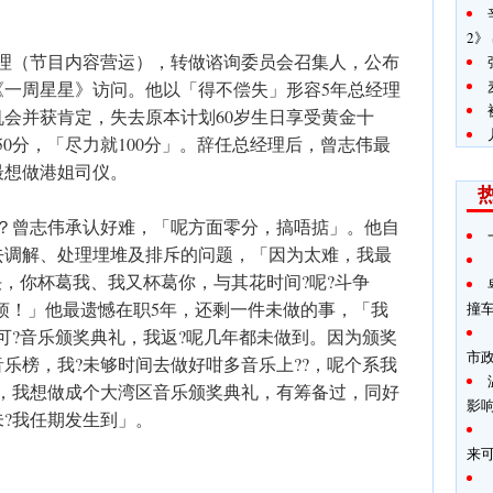
2》
经理（节目内容营运），转做谘询委员会召集人，公布
《一周星星》访问。他以「得不偿失」形容5年总经理
会并获肯定，失去原本计划60岁生日享受黄金十
50分，「尽力就100分」。辞任总经理后，曾志伟最
最想做港姐司仪。
进？曾志伟承认好难，「呢方面零分，搞唔掂」。他自
去调解、处理埋堆及排斥的问题，「因为太难，我最
决，你杯葛我、我又杯葛你，与其花时间?呢?斗争
麻烦！」他最遗憾在职5年，还剩一件未做的事，「我
撞
可?音乐颁奖典礼，我返?呢几年都未做到。因为颁奖
市
乐榜，我?未够时间去做好咁多音乐上??，呢个系我
港，我想做成个大湾区音乐颁奖典礼，有筹备过，同好
影
?我任期发生到」。
来