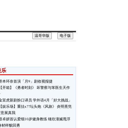
温哥华版
电子版
娱乐
桥本环奈首演「月9」剧收视报捷
【开箱】《勇者时刻》 坏警察与笨医生天作
合
金宣虎新剧扮口译员 学外语4月「好大挑战」
【娱乐场】重抾x??坛头炮《风旅》 炎明熹凭
寄意展真我
蔡卓妍首认爱细10岁健身教练 锺欣潼搣甩浮
身材样貌回勇