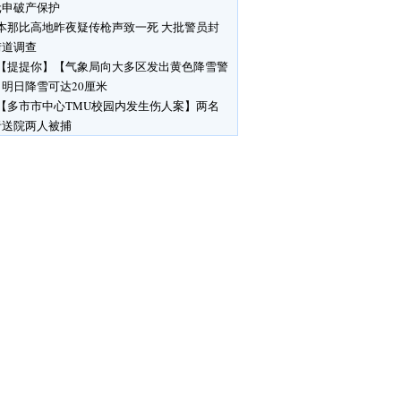
元申破产保护
本那比高地昨夜疑传枪声致一死 大批警员封
街道调查
【提提你】【气象局向大多区发出黄色降雪警
明日降雪可达20厘米
【多市市中心TMU校园内发生伤人案】两名
者送院两人被捕