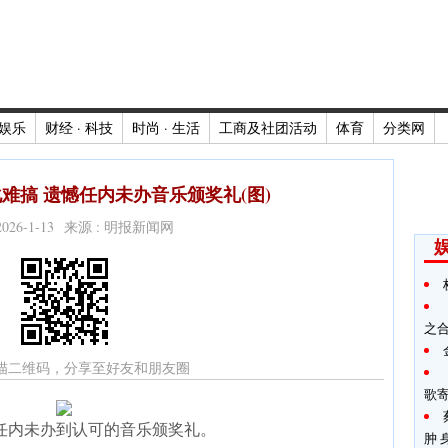
娱乐
财经 · 科技
时尚 · 生活
工商及社团活动
体育
分类网
难搞 遗憾任内未办音乐颁奖礼(图)
2026-1-13 来源 : 明报新闻网
之
描二维码，分享至好友和朋友圈
歌
任内未办到认可的音乐颁奖礼。
肿 