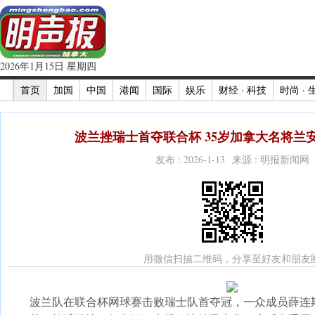
2026年1月15日 星期四
首页
加国
中国
港闻
国际
娱乐
财经 · 科技
时尚 · 
波兰挫瑞士首夺联合杯 35岁加拿大名将兰安
发布 : 2026-1-13 来源 : 明报新闻网
用微信扫描二维码，分享至好友和朋友
波兰队在联合杯网球赛击败瑞士队首夺冠，一众成员薛连