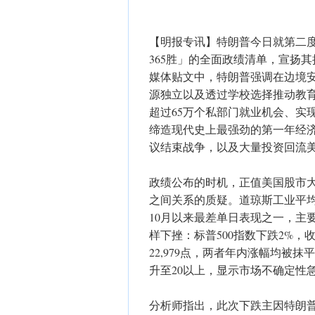
【明报专讯】特朗普今日就第二度
365胜」的全面政绩清单，宣扬
媒体贴文中，特朗普强调在边境
源独立以及透过学校选择推动教
超过65万个私部门就业机会、实
缔造现代史上最强劲的第一年经
议结束战争，以及大量投资回流
政绩公布的时机，正值美国股市
之间关系的质疑。道琼斯工业平均指数
10月以来最差单日表现之一，主
样下挫：标普500指数下跌2%，收
22,979点，两者年内涨幅均被
升至20以上，显示市场不确定性
分析师指出，此次下跌主因特朗