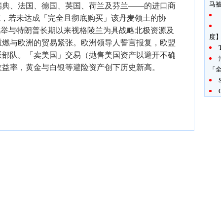
马
瑞典、法国、德国、英国、荷兰及芬兰——的进口商
实施，若未达成「完全且彻底购买」该丹麦领土的协
。此举与特朗普长期以来视格陵兰为具战略北极资源及
度
重燃与欧洲的贸易紧张。欧洲领导人誓言报复，欧盟
派部队。「卖美国」交易（抛售美国资产以避开不确
收益率，黄金与白银等避险资产创下历史新高。
「全