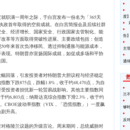
度
就职满一周年之际，于白宫发布一份名为「365天
其执政首年取得的空前成就。在白宫简报会及后续社群
安全、经济增长、国家安全、行政国家去管制化、能
告】
育改革等方面取得突破性进展。主要政绩包括：创造
现50年来首次负净移民、透过抑制通胀与能源成本，
主
济表现。特朗普亦宣扬国际成就，如促成多场和平协
美国。
通
大幅回落，引发投资者对特朗普大胆议程与经济稳定
下跌875点，跌幅1.8%，收于约48,470点，为自
要受投资者担忧新一轮贸易战影响。其他主要指数同
兰
于约6,803点；纳斯达克综合指数下滑2.3%，收于约
抹平。CBOE波动率指数（VIX，「恐慌指数」）一度飙
够
急剧升高。
反
普对格陵兰议题的升级言论。周末期间，总统威胁对