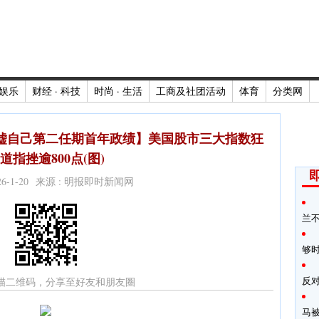
娱乐
财经 · 科技
时尚 · 生活
工商及社团活动
体育
分类网
嘘自己第二任期首年政绩】美国股市三大指数狂
道指挫逾800点(图)
026-1-20 来源 : 明报即时新闻网
兰
够
反
描二维码，分享至好友和朋友圈
马