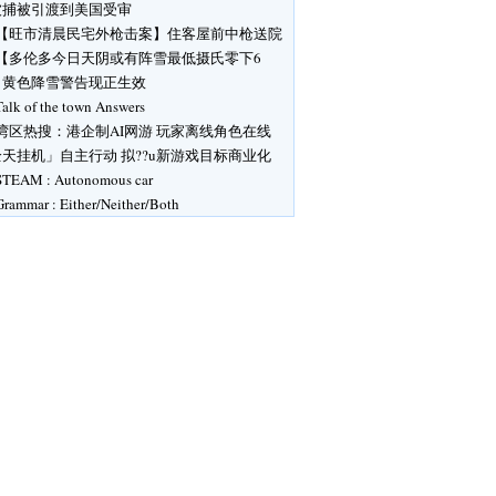
被捕被引渡到美国受审
【旺市清晨民宅外枪击案】住客屋前中枪送院
【多伦多今日天阴或有阵雪最低摄氏零下6
】黄色降雪警告现正生效
Talk of the town Answers
湾区热搜：港企制AI网游 玩家离线角色在线
天挂机」自主行动 拟??u新游戏目标商业化
STEAM : Autonomous car
Grammar : Either/Neither/Both