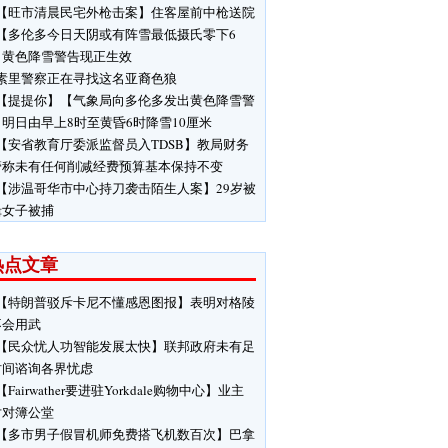
【旺市清晨民宅外枪击案】住客屋前中枪送院
【多伦多今日天阴或有阵雪最低摄氏零下6
】黄色降雪警告现正生效
素里警察正在寻找这名亚裔色狼
【提提你】【气象局向多伦多发出黄色降雪警
明日由早上8时至黄昏6时降雪10厘米
【安省教育厅委派监督员入TDSB】教局财务
管称未有任何削减经费预算基本保持不变
【涉温哥华市中心持刀袭击陌生人案】29岁被
缉女子被捕
热点文章
【特朗普驳斥卡尼不懂感恩图报】表明对格陵
不会用武
【民众忧人功智能发展太快】联邦政府未有足
时间谘询各界忧虑
【Fairwather要进驻Yorkdale购物中心】业主
对对簿公堂
【多市男子假冒机师免费搭飞机数百次】巴拿