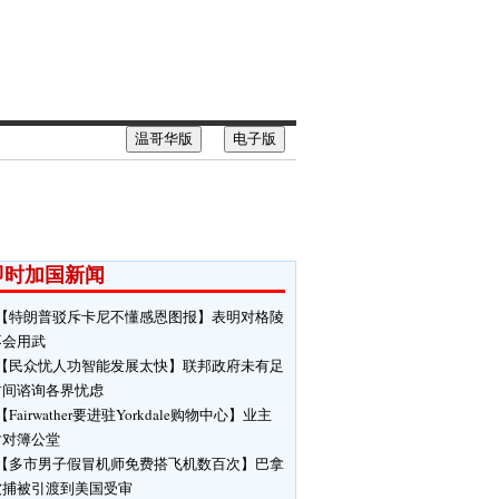
温哥华版
电子版
即时加国新闻
【特朗普驳斥卡尼不懂感恩图报】表明对格陵
不会用武
【民众忧人功智能发展太快】联邦政府未有足
时间谘询各界忧虑
【Fairwather要进驻Yorkdale购物中心】业主
对对簿公堂
【多市男子假冒机师免费搭飞机数百次】巴拿
被捕被引渡到美国受审