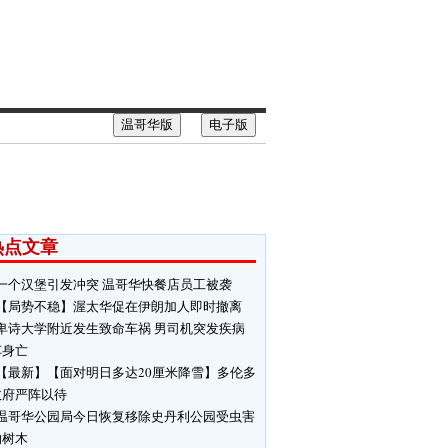
温哥华版
电子版
热点文章
一个汉堡引发冲突 温哥华快餐店员工被袭
【局势不稳】渥太华促在伊朗加人即时撤离
卑诗大学附近发生致命车祸 男司机突发疾病
车身亡
【最新】【面对明日多达20厘米降雪】多伦多
政府严阵以待
温哥华公园局今日恢复移除史丹利公园受虫害
响树木