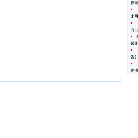
影
来
万
锁
告】
伤