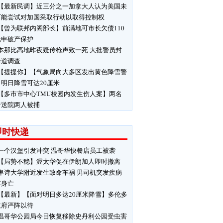
【最新民调】近三分之一加拿大人认为美国未
可能尝试对加国采取行动以取得控制权
【曾为联邦内阁部长】前满地可市长欠债110
元申破产保护
本那比高地昨夜疑传枪声致一死 大批警员封
街道调查
【提提你】【气象局向大多区发出黄色降雪警
明日降雪可达20厘米
【多市市中心TMU校园内发生伤人案】两名
者送院两人被捕
即时快递
一个汉堡引发冲突 温哥华快餐店员工被袭
【局势不稳】渥太华促在伊朗加人即时撤离
卑诗大学附近发生致命车祸 男司机突发疾病
车身亡
【最新】【面对明日多达20厘米降雪】多伦多
政府严阵以待
温哥华公园局今日恢复移除史丹利公园受虫害