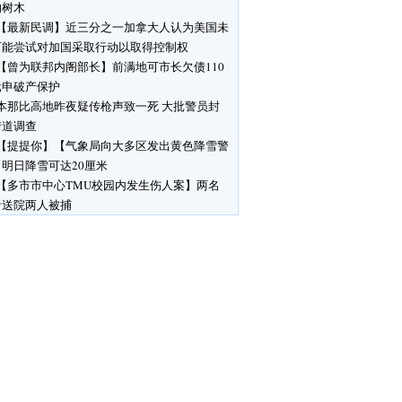
响树木
【最新民调】近三分之一加拿大人认为美国未
可能尝试对加国采取行动以取得控制权
【曾为联邦内阁部长】前满地可市长欠债110
元申破产保护
本那比高地昨夜疑传枪声致一死 大批警员封
街道调查
【提提你】【气象局向大多区发出黄色降雪警
明日降雪可达20厘米
【多市市中心TMU校园内发生伤人案】两名
者送院两人被捕