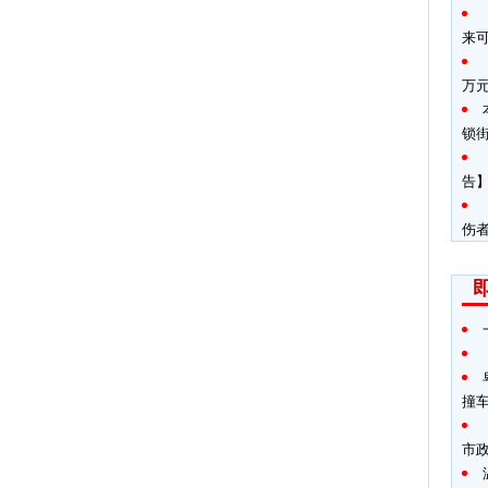
来
万
锁
告】
伤
撞
市