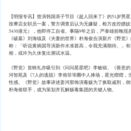
【明报专讯】曾演韩国亲子节目《超人回来了》的51岁男星严
按摩店女职员一案，警方调查后认为无嫌疑，检方改控嫖妓罪
5430港元），他即停工自省。事隔9年之后，严泰雄前晚现
《破墓》刘海镇及《夫妻的世界》朴海俊合演新片《野党》
称：「听说黄炳国导演新作水准甚高，令我充满期待。」有
相，或许为久休复出测试水温。
《野党》首映礼亦吸引到《问问星星吧》李敏镐、《善意的
河智苑及《7人的逃脱》李侑菲等圈中人捧场，星光熠熠，
性感。《野党》故事讲述姜河那饰演毒贩为了换取减刑，倒
朴海俊联手，成为策划并瓦解贩毒集团的关键人物。