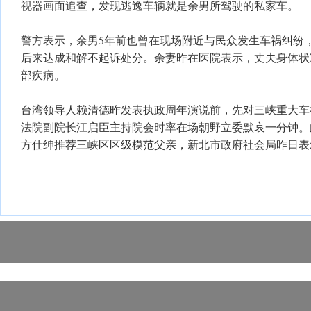
视器画面追查，发现逃逸车辆就是余男所驾驶的私家车。
警方表示，余男5年前也曾在现场附近与民众发生车祸纠纷
后来达成和解不起诉处分。余妻昨在医院表示，丈夫身体状
部疾病。
台湾领导人赖清德昨发表执政周年演说前，先对三峡重大车
法院副院长江启臣主持院会时率在场朝野立委默哀一分钟。此
方仕绅推荐三峡区区级模范父亲，新北市政府社会局昨日表