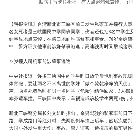
贴满手写卡片祈福，有人点起蜡烛哀悼。（
【明报专讯】台湾新北市三峡区前日发生私家车冲撞行人事件
名女死者是三峡国民中学同班同学，伤者还包括8名中学生
到事故地点哀悼，在路口地面堆满鲜花和零食。78岁余姓
中，警方证实他事前涉嫌肇事逃逸，高速驶离时又酿成这宗
78岁撞人司机事前涉肇事逃逸
中央社报道，许多三峡国中的学生昨日放学后也到事故现场
体育服，要让两名不幸离世的学妹「做个乾乾净净的天使」
声。两名死者当时和另一名同学（危殆）结伴回家，3人都是
幸齐遭车撞。三峡国中表示，车祸造成该校学生两死7伤，
新北三峡警分局长刘文雄昨指出，余男驾驶的私家车前日下
路、学成路口等红灯时，先两度倒车撞上后车，然后疾驶到
大国小外发生重大伤亡事故。警方证实，遭撞击的后车男性