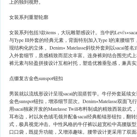
上的独到视野。
女装系列重塑轮廓
女装系列包括3款items，大玩雕塑感设计。当中的Levi's×sacai Den
与Type III外套的经典元素，背面特别加入Type I的束腰
现结构化的立体 。Denim× Matelasse斜纹外套则以saca
入外套细节，质感精致而层次丰富。连身裤则结合围兜式上
裤元素与轻盈拼接设计互相衬托，塑造优雅垂坠感，兼具实
点缀复古金色sunspot钮扣
男装就以流线形设计呈现sacai的混搭哲学。牛仔外套延续
金色sunspot钮扣，增添细节层次。Denim×Matelasse
用sacai独家开发的Matelasse Twill布料制成的精致西装款
耳布边，衬以灰色绒毛领并配备sacai经典船锚形钮扣，翻转则是
式，极具视觉冲击。中性风格的牛仔裤以超宽松中高腰版型
口口袋，既提升功能，又增添趣味。腰带设计更采用了双面