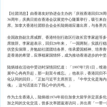
【社团消息】由香港友好协进会主办的「庆祝香港回归28
36周年」庆典日前在香港会议展览中心隆重举行，吸引来
席。加拿大香港社团联合会会长陆炳雄应邀出席，与各界共
全国政协副主席咸辉、香港特别行政区行政长官李家超等多
席致辞。李家超表示，回归28年来，「一国两制」实践行
供坚实保障，并勉励社团团结各界、传承爱国精神、培养青
是香港的希望，应厚植家国情怀，成为推动香港进步的中坚
陆炳雄在活动中受访时深情回忆道：「1997年7月1日，维
展中心冉冉升起，那一刻至今难忘。」他表示，香港回归不
化认同的回归，「正如习近平主席所言，『中华文化是海内
魂』，这句话道出了我心中的共鸣。」
作为土生香港人，陆炳雄1974年前往加拿大留学并定居多
加之间的文化交流，曾多次率团返港访问，并出席「一带一