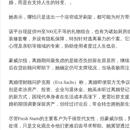
婚，而是在支持人生的转变。」
她表示，哪怕只是送出一个浴帘或牙刷架，都可能为对方带
该平台现提供99至500元不等的礼物组合，也有为诸如厨
装修套餐，并设有隐私保障，特别针对逃离暴力的个案。它
心理及亲职等领域的专家，协助使用者度过人生低谷。
豪威尔指，离婚期间最焦虑的是能否负担留在原居所，继续
后在贷款顾问帮助下，她确定仍可支撑现况，当场喜极而泣
离婚理财顾问萨克斯（Eva Sachs）称，离婚即便双方无
别是牵涉房产、投资、企业与退休金。她虽未听过离婚登记
的新方式，因现代单身者在生活成本高涨下，更需社群支援
婚初期强调要保留房产，但经过讨论后，常会转念拥抱新生
尽管Fresh Starts的主要客户为千禧世代女性，但豪威尔
处境，只是文化观念令他们更难启齿寻求帮助。她冀望透过