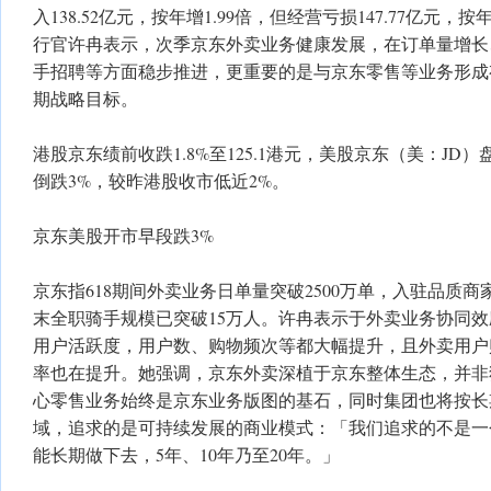
入138.52亿元，按年增1.99倍，但经营亏损147.77亿元，
行官许冉表示，次季京东外卖业务健康发展，在订单量增长
手招聘等方面稳步推进，更重要的是与京东零售等业务形成
期战略目标。
港股京东绩前收跌1.8%至125.1港元，美股京东（美：JD）
倒跌3%，较昨港股收市低近2%。
京东美股开市早段跌3%
京东指618期间外卖业务日单量突破2500万单，入驻品质商
末全职骑手规模已突破15万人。许冉表示于外卖业务协同
用户活跃度，用户数、购物频次等都大幅提升，且外卖用户
率也在提升。她强调，京东外卖深植于京东整体生态，并非
心零售业务始终是京东业务版图的基石，同时集团也将按长
域，追求的是可持续发展的商业模式：「我们追求的不是一
能长期做下去，5年、10年乃至20年。」