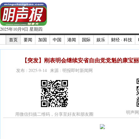
2025年10月9日 星期四
首页
要闻
加国
中国
港闻
国际
娱乐
财经 · 科技
【突发】刚表明会继续安省自由党党魁的康宝丽 
发布 : 2025-9-14 来源 : 明报即时新闻网
明声网
用微信扫描二维码，分享至好友和朋友圈