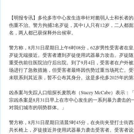
【明报专讯】多伦多市中心发生连串针对脆弱人士和长者的
伤重不治。警方拘捕2名歹徒，其中1人只有12岁，二人都
名，两人都已获保释外出候审。
警方称，8月31日星期日上午6时08分，62岁男性受害者
歹徒无端接近。受害者遭到歹徒使用武器暴力攻击。歹徒随
重受伤前往医院治疗后出院。到了9月4日，受害者在户外
场进行了急救措施，但受害者最终因伤势过重当场死亡。受
未联系到其近亲，暂不公布其身分。这是多伦多2025年的第
凶杀案与失踪人口组探长麦凯布（Stacey McCabe）表
宗凶杀案是8月31日早上在市中心发生的一系列暴力袭击的
对我们城市的弱势群体。」
警方称，8月31日星期日清晨5时45分，在央街夹登打士街
共长椅上，歹徒接近并使用武器暴力袭击受害者。受害者设