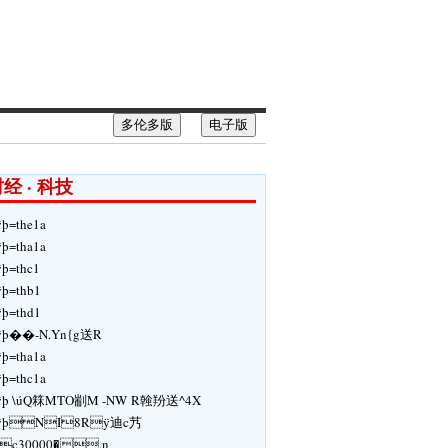
多伦多版
电子版
经 · 科技
ÿþ=the1a
ÿþ=tha1a
ÿþ=thc1
ÿþ=thb1
ÿþ=thd1
ÿþ��-N.Yn{g送R
ÿþ=tha1a
ÿþ=thc1a
ÿþ \úQ箖MTO剬M -N W R螒羒送^4X
ÿþNI8Rÿ迪c艿
`c30000�,n