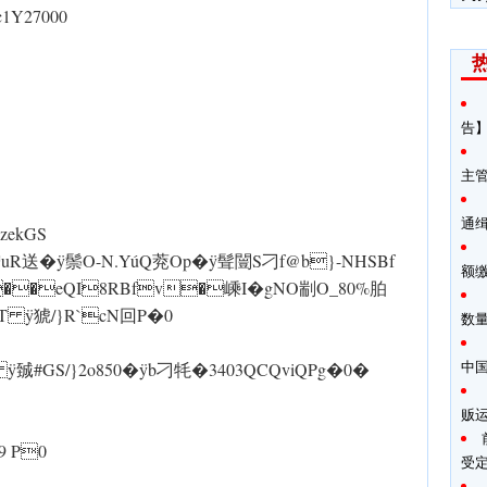
c1Y27000
告】
主
通
^izekGS
M#嶒uR送� ÿ鬃O-N.YúQ萒Op� ÿ髶闓S刁f@b}-NHSBf
额
�eQI8RBfv�嵊I�gNO剬O_80%胉
滍T ÿ猇/}R`cN回P�0
数
中
GS/}2o850� ÿb刁牦�3403QCQviQ Pg�0�
贩
.9 P0
受