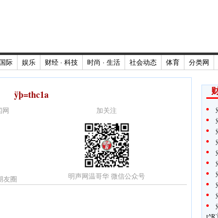
国际
娱乐
财经 · 科技
时尚 · 生活
社会动态
体育
分类网
财
ÿþ=thc1a
新闻网
加关注
明声网温哥华 微信公众号
朋友圈
t^R