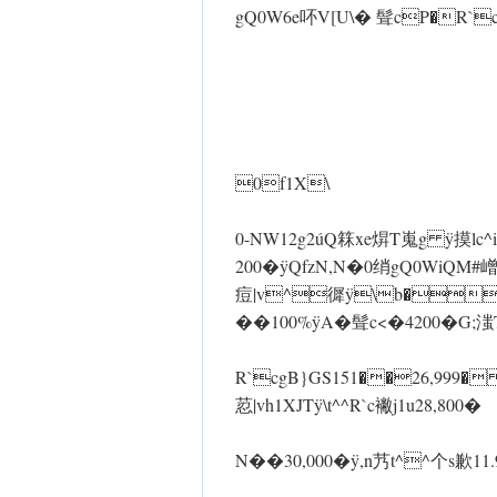
gQ0W6e吥V[U\� 髶cP�R`
0f1X\
0-N W12g2úQ箖xe焺 T嵬g ÿ摸lc
200� ÿQfzN,N�0绡gQ0WiQ
痘|v^徲 ÿ\b��
��100% ÿA�髶c<�4200�G;
R`cgB}GS151��26,999� ÿ臹#
荵|vh1XJT ÿ\t^^R`c襒j1u28,800�
N��30,000� ÿ,n艿t^^个s歉11