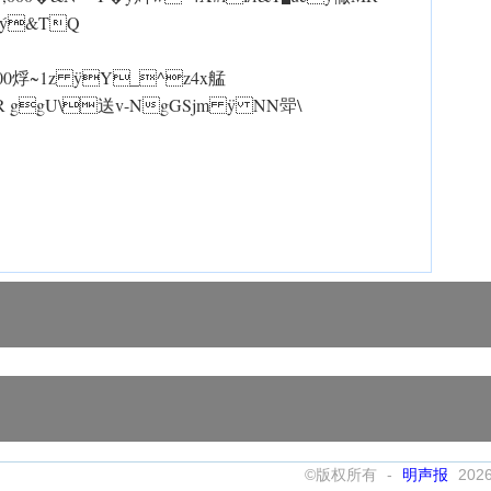
^ý&TQ
 00烰~1z ÿY_^z4x艋
R ggU\送v-NgGSjm ÿ NN斝\
©版权所有 -
明声报
202