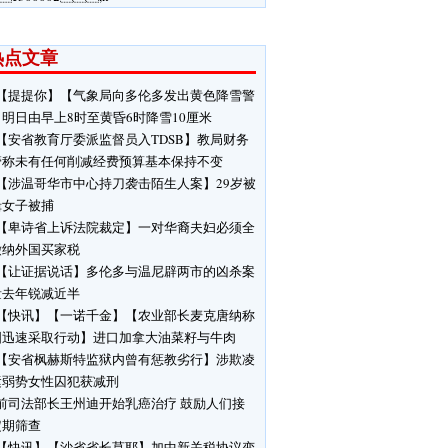
热点文章
【提提你】【气象局向多伦多发出黄色降雪警
明日由早上8时至黄昏6时降雪10厘米
【安省教育厅委派监督员入TDSB】教局财务
管称未有任何削减经费预算基本保持不变
【涉温哥华市中心持刀袭击陌生人案】29岁被
缉女子被捕
【卑诗省上诉法院裁定】一对华裔夫妇必须全
缴纳外国买家税
【让证据说话】多伦多与温尼辟两市的凶杀案
量去年锐减近半
【快讯】【一诺千金】【农业部长麦克唐纳称
国迅速采取行动】进口加拿大油菜籽与牛肉
【安省枫赫斯特监狱内曾有惩教劣行】涉欺凌
运弱势女性囚犯获减刑
前司法部长王州迪开始乳癌治疗 鼓励人们接
定期筛查
【快讯】【沙省省长莫耶】加中新关税协议变