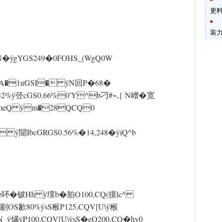
更料
装
zN,N� ÿgYGS249�0FOHS_(WgQ0W
c�A�1uGSI� ÿN回P�68�
S0.32% ÿ弪cGS0.66%0'Y^b刁#~,{ N嶒�宽
AmeQ ÿm�28QCQ0
ÿ闓IbcGRGS0.56%�14,248� ÿiQ^b
�铍Hh ÿ墣b�胉O100,CQ(摸lc^
S歉80% ÿsS糇P125,CQV[U\ ÿ糇
_ ÿ熽ýP100,CQV[U\ ÿsS�eQ200,CQ�hy0