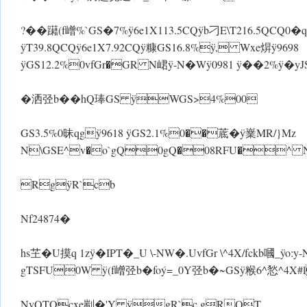
?��躤(f嶒%`GS�7% ÿ6e1X113.5CQ ÿb刁E\T216.5QCQ0�
ÿT39.8QCQ ÿ6e1X7.92CQ ÿ糠GS16.8%ÿ, Wxe焺ÿ9698
ÿGS12.2%0vfGr�GR N峮 ÿ-N� Wÿ0981 ÿ��2%ÿ�yJS\
�洒弪b��hQ琫GS ÿWGS>4%00
GS3.5%0昧qgÿ9618 ÿGS2.1%0��菧� ÿ嶪MR/}Mz
N\GSE^v�o`gQ0gQ�08RFU�^ 
RgÿR`cb
Nf24874�
hs芏�U摸q 1z ÿ�IPT�_U \-N W�.UvfGr \^4X/fckb嘓_ ÿo:y-N
gTSFU0W ÿ(f嶒弪b�foý=_0Y弪b�~GS ÿ糇6^悐^4X
NvQTOcxe剬�'Y ÿgR`c gRQT