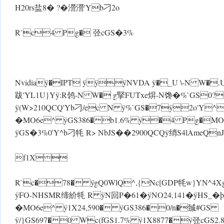
H20rs盐8� ?�瀯瀯'Yb刁2o
R`c4 Pg� 弪cGS�3%
Nvidiaÿ�IPT ÿÿÿNVDA ÿ�_U \-N W�.U
跋'YL1U}Y ÿ:R鸰-N W� g掔FUTxe焺-N馋�%`GS0?
ÿ(W>210QCQ'Yb刁/ec N ÿ%`GS�7ÿ2o'Y
�MO6e^ ÿGS386�b1.6% ÿ�4 Pg�MOÿ弪
ÿGS�3%0'Y^b刁牦 R> NbJS��2900QCQ ÿ绡S4lAmeQ
f1X
R`c�78� ÿgQ0WlQ^,{Nc[GDP牦w}YN^4Xg 
ÿFO-NHSMR缔紒牦 R ÿN回P�61� ÿNO24,141� ÿHS_
�MO6e^ ÿ1X24,590� ÿGS386�0/n�臹#GS
ÿ/}GS697�0 Wc(fGS1.7% ÿ1X8877�ÿ弪cGS2