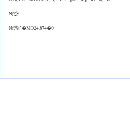
N ÿ
Nf艿t^�MO24,874�0