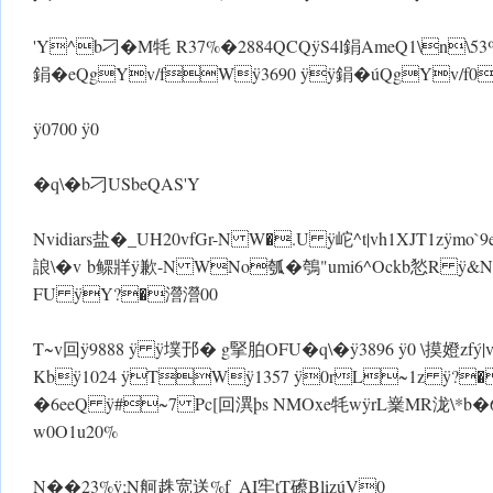
'Y^b刁�M牦 R37%�2884QCQÿS4l鋗AmeQ1\n\
鋗�eQgYv/fWÿ3690 ÿÿ鋗�úQgYv/f0
ÿ0700 ÿ0
�q\�b刁USbeQAS'Y
Nvidiars盐�_UH20vfGr-N W�.U ÿ岮^t|vh1XJT1z ÿmo`9eU
誏\�v b鳏牂 ÿ歉-N WNo瓠�鴮"umi6^Ockb悐R 
FU ÿY?�瀯瀯00
T~v回ÿ9888 ÿ ÿ墣邘� g掔胉OFU�q\�ÿ3896 ÿ0 \摸嬁zfý|
Kbÿ1024 ÿTWÿ1357 ÿ0rL~1z ÿ?�
�6eeQ ÿ#~7 Pc[回潩þs NMOxe牦w ÿrL嶪MR泷\*b�6g
w0O1u20%
N��23% ÿ;N舸趎宽送%f_AI牢tT礤BlizúV0