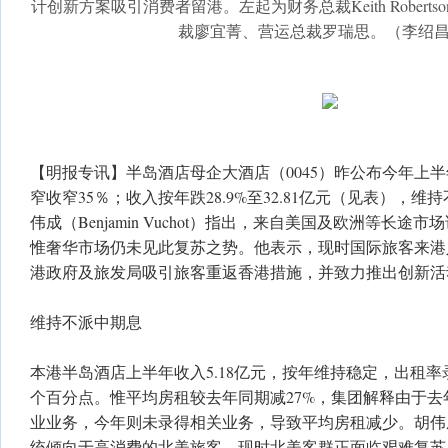
计创新方案吸引消费者留港。左起为财务总裁Keith Robert
裁廖宜菁、营运总裁罗瑞思。（李绍
【明报专讯】半岛酒店母企大酒店（0045）昨公布今年上半年
窄收窄35％；收入按年跌28.9%至32.81亿元（见表），
伟成（Benjamin Vuchot）指出，来自美国及欧洲等长
惟奢华市场仍未见此复苏之势。他表示，现时国际旅客来港
港政府及旅发局吸引旅客重返香港措施，并致力推出创新活
维持不派中期息
本港半岛酒店上半年收入5.18亿元，按年维持稳定，出租率
个百分点。惟平均房租较去年同期减27%，集团解释由于
业业务，今年则未录得相关业务，导致平均房租减少。胡伟
统倾向于高消费的北美旅客，现时北美客群正面临艰难复苏