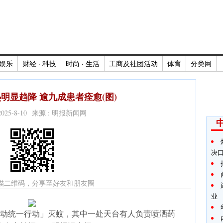
娱乐
财经 · 科技
时尚 · 生活
工商及社团活动
体育
分类网
明显趋降 逾九成患者痊愈(图)
2025-8-10 来源 : 明报新闻网
决
描二维码，分享至好友和朋友圈
业
动统一行动」灭蚊，其中一处天台有人负责喷洒药