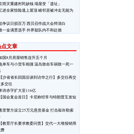
京雨灾重建村民缺钱 塌屋变「遗址」
忆述全家惊险逃上屋顶 睹邻居被冲走无能为
陷争议日损百万 西贝召作战大会辩清白
唯一金满贯选手 外界疑队内不和赴德
热点文章
加国8月房屋销售连升五个月
电单车与小货车相撞 温岛致命车祸致一死一
伤
【沙省省长回国后谈到访华之行】多交往再交
更多交往
卑诗赤字扩大至116亿
【国会复会首日】卡尼称经常与特朗普互发短
素里警方设立25万元悬赏基金 打击敲诈勒索
件
【教育厅长要求教委问责】交代一大堆报销用
花费