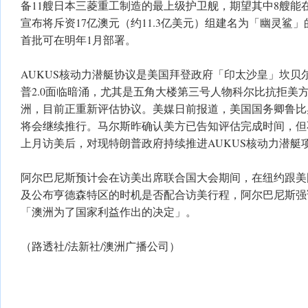
备11艘日本三菱重工制造的最上级护卫舰，期望其中8艘能
宣布将斥资17亿澳元（约11.3亿美元）组建名为「幽灵鲨
首批可在明年1月部署。
AUKUS核动力潜艇协议是美国拜登政府「印太沙皇」坎贝
普2.0面临暗涌，尤其是五角大楼第三号人物科尔比抗拒美
洲，目前正重新评估协议。美媒日前报道，美国国务卿鲁比
将会继续推行。马尔斯昨确认美方已告知评估完成时间，但
上月访美后，对现特朗普政府持续推进AUKUS核动力潜艇
阿尔巴尼斯预计会在访美出席联合国大会期间，在纽约跟美
及公布亨德森特区的时机是否配合访美行程，阿尔巴尼斯强
「澳洲为了国家利益作出的决定」。
（路透社/法新社/澳洲广播公司）