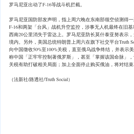
罗马尼亚出动了F-16等战斗机拦截。
罗马尼亚国防部发声明，指上周六晚在东南部领空侦测得一
F-16和两架「台风」战机升空监控，涉事无人机最终在旧基利亚乡（
西南20公里消失于雷达上。罗马尼亚防长莫什泰亚努表示
境内。另外，美国总统特朗普上周六在旗下社交平台Truth So
向中国徵收50%至100%关税，直至俄乌战争终结，并表示
称中国「正牢牢控制著俄罗斯」，甚至「掌握该国命脉」，
关税有助打破相关局面；加上全面停止购买俄油，将对结束
（法新社/路透社/Truth Social）