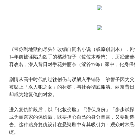
《带你到地狱的尽头》改编自同名小说（或原创剧本），剧
14年前被诬陷为凶手的橘纱智子（佐佐木希饰），历经痛
容改名，潜入昔日对手花井丽奈（涩谷??饰）家中，化身
剧情从高中时代的过往创伤与误解入手铺陈，纱智子因为父
被贴上「杀人犯之女」的标签，与社会彻底撇清。丽奈昔日
却成为她复仇的对象。
进入复仇阶段后，以「化妆变脸」「潜伏身份」「步步试探
成为丽奈家的保姆后，既要担心自己的身分暴露，又要制造
去。这种贴身复仇设计在悬疑剧中有其吸引力：观众时常悬
绽。