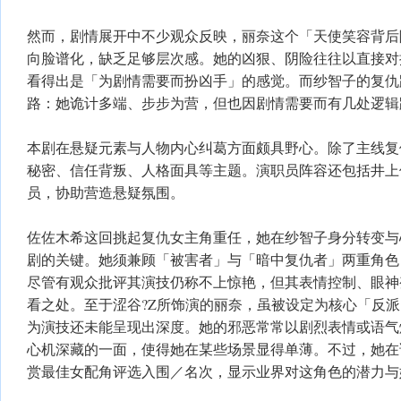
然而，剧情展开中不少观众反映，丽奈这个「天使笑容背后
向脸谱化，缺乏足够层次感。她的凶狠、阴险往往以直接对
看得出是「为剧情需要而扮凶手」的感觉。而纱智子的复仇
路：她诡计多端、步步为营，但也因剧情需要而有几处逻辑
本剧在悬疑元素与人物内心纠葛方面颇具野心。除了主线复
秘密、信任背叛、人格面具等主题。演职员阵容还包括井上
员，协助营造悬疑氛围。
佐佐木希这回挑起复仇女主角重任，她在纱智子身分转变与
剧的关键。她须兼顾「被害者」与「暗中复仇者」两重角色
尽管有观众批评其演技仍称不上惊艳，但其表情控制、眼神
看之处。至于涩谷?Z所饰演的丽奈，虽被设定为核心「反
为演技还未能呈现出深度。她的邪恶常常以剧烈表情或语气
心机深藏的一面，使得她在某些场景显得单薄。不过，她在该
赏最佳女配角评选入围／名次，显示业界对这角色的潜力与