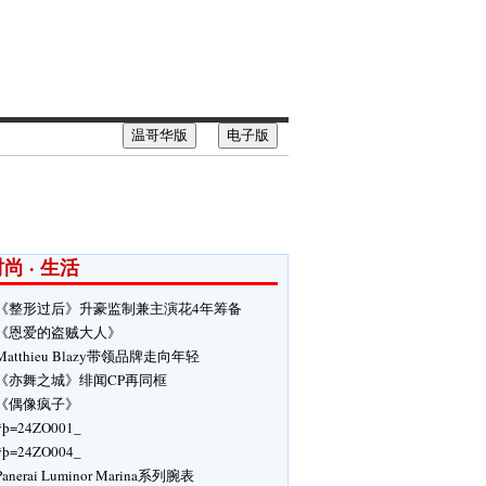
温哥华版
电子版
尚 · 生活
《整形过后》升豪监制兼主演花4年筹备
《恩爱的盗贼大人》
Matthieu Blazy带领品牌走向年轻
《亦舞之城》绯闻CP再同框
《偶像疯子》
ÿþ=24ZO001_
ÿþ=24ZO004_
Panerai Luminor Marina系列腕表