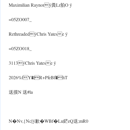
Maximilian Raynorÿ粪Lr胉O ÿ
=05ZO007_
RethreadedÿChris Yatese ÿ
=05ZO018_
3113ÿChris Yatese ÿ
2026%fY�|R+PfeBf�hT
送摸N 送#la
N�Nv,{Nc[ ÿ歉� WBf�Lu鋩eQ送;mR0