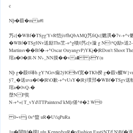
c
Nþ�菣�mu#l
艿c[� WBf�TSgg'YvR恺 ÿr/fhQbAMQ艿fiQc[魍潩�7v-+^
� WBf�TSgl\ Nv送励Ths芏-+^g嗿0艿c[v漩 g N\*Q励v送2-
Martinsv��Bf�-+^Oscar Ouyangv P)YKj�|RDon't Shoot 
琯a�0�|R-N N\-_NN摸��va� ÿY(u
Nþ g�菣0琫h gY?\Grv痫2 ÿЮb/f宽�TKb揆 g�菣v醊W}v
ÿ7_�送uva�0�|R\O歉-+^vUsY�|R ÿ墣邘� WBf�TS
琯a�0vQ-�
漀N P奘
N-+^=| T_vYd\TTPaintersd`kM[r偡^#�2 W0
0~vj 0s^盬 uR�U\!qPuRa
1u�闓Bf�摸Lulu KennedyuR�vFashion East ÿNT/f N\Bf�