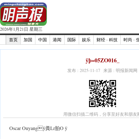
2026年1月21日 星期三
首页
加国
中国
港闻
国际
娱乐
财经 · 科技
时尚 · 
ÿþ=05ZO016_
发布 : 2025-11-17 来源 : 明报新闻网
用微信扫描二维码，分享至好友和朋友
Oscar Ouyangÿ粪Lr胉O ÿ