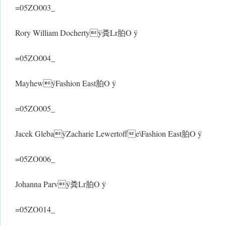
=05ZO003_
Rory William Dochertyÿ粪Lr胉O ÿ
=05ZO004_
MayhewÿFashion East胉O ÿ
=05ZO005_
Jacek GlebaÿZacharie Lewertoffe\Fashion East胉O ÿ
=05ZO006_
Johanna Parvÿ粪Lr胉O ÿ
=05ZO014_