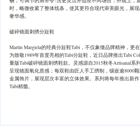
畅；可调节的肩带令?法更灵活并适应不同场合；外观上，
时，略微收紧了整体线条，使其更符合现代审美眼光，展现
奢华感。
破碎镜面刺绣分趾鞋
Martin Margiela的经典分趾鞋Tabi，不仅象徵品牌精
为致敬1989年首度亮相的Tabi分趾鞋，近日品牌推出Tabi Co
量版Tabi破碎镜面刺绣鞋款。灵感源自2015秋冬Artisan
呈现镜面氧化质感；每双鞋由匠人手工绣制，镶嵌逾8000
金属饰片，展现层次丰富的立体效果。系列将每年推出新作
Tabi精髓。