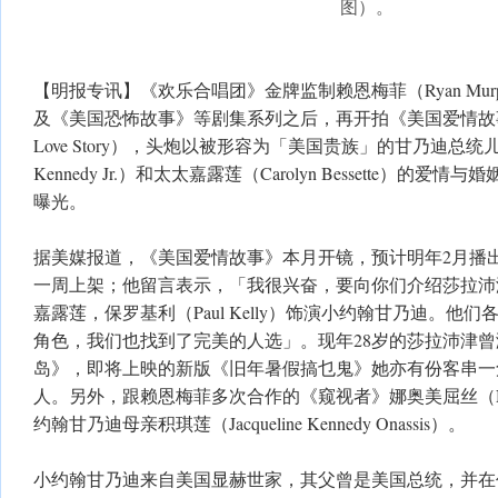
图）。
【明报专讯】《欢乐合唱团》金牌监制赖恩梅菲（Ryan Mu
及《美国恐怖故事》等剧集系列之后，再开拍《美国爱情故事》（
Love Story），头炮以被形容为「美国贵族」的甘乃迪总统儿子
Kennedy Jr.）和太太嘉露莲（Carolyn Bessette）
曝光。
据美媒报道，《美国爱情故事》本月开镜，预计明年2月播
一周上架；他留言表示，「我很兴奋，要向你们介绍莎拉沛津（Sar
嘉露莲，保罗基利（Paul Kelly）饰演小约翰甘乃迪。他
角色，我们也找到了完美的人选」。现年28岁的莎拉沛津曾演出Pr
岛》，即将上映的新版《旧年暑假搞乜鬼》她亦有份客串一
人。另外，跟赖恩梅菲多次合作的《窥视者》娜奥美屈丝（Naom
约翰甘乃迪母亲积琪莲（Jacqueline Kennedy Onassis）。
小约翰甘乃迪来自美国显赫世家，其父曾是美国总统，并在