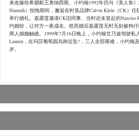
来改嫁给希腊船王奥纳西斯。小约翰1992年仍与《美人鱼》戴
Hannah）拍拖期间，邂逅在时装品牌Calvin Klein（CK
举行婚礼。嘉露莲邀请CK旧同事、当时还未冒起的Narciso Ro
约婚纱，让对方一夜成名。然而婚后嘉露莲无时无刻被狗仔
两人婚姻触礁。1999年7月16日晚上，小约翰甘乃迪驾驶
Lauren，在玛莎葡萄园岛附近坠?，三人全部罹难，小约翰及
岁。