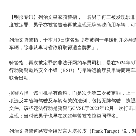
【明报专讯】列治文皇家骑警指，一名男子再三被发现涉非
度被定罪。男子亦被警告若再被发现无牌驾驶商用车辆，可
列治文骑警指，于本月9日该名驾驶者被判一年缓刑并必须
车辆，除非从卑诗省政府取得适当牌照」。
骑警指，再次被定罪的非法开网约车男司机，是在2024年5
行动骑警道路安全小组（RSU）与卑诗运输厅及卑诗商用车
联合出动。
据警方指，该司机早有前科，而是次为第二次被定罪，上一次
项违反本省与驾驶及车辆有关的法例，包括无牌驾驶、执照
文件。该些违法行动是骑警与CVSE于2023年12月一次打
发现；当时该男子也早在2020年曾被指控类同罪名。
列治文骑警道路安全组发言人塔拉皮（Frank Tarape）