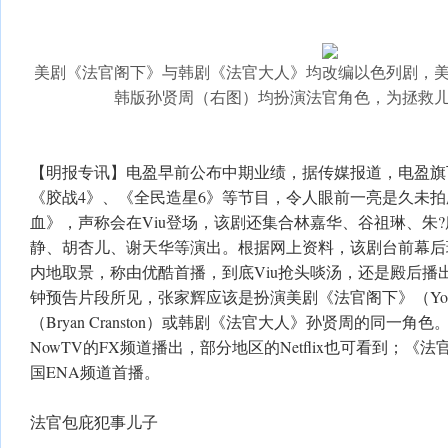
美剧《法官阁下》与韩剧《法官大人》均改编以色列剧，
韩版孙贤周（右图）均扮演法官角色，为拯救
【明报专讯】电盈早前公布中期业绩，据传媒报道，电盈旗下
《胶战4》、《全民造星6》等节目，令人眼前一亮是久未
血》，声称会在Viu登场，该剧还集合林嘉华、谷祖琳、朱
静、胡杏儿、谢天华等演出。根据网上资料，该剧台前幕后
内地取景，称由优酷首播，到底Viu抢头啖汤，还是殿后播
钟预告片段所见，张家辉应该是扮演美剧《法官阁下》（Your
（Bryan Cranston）或韩剧《法官大人》孙贤周的同一角
NowTV的FX频道播出，部分地区的Netflix也可看到；《
国ENA频道首播。
法官包庇犯事儿子