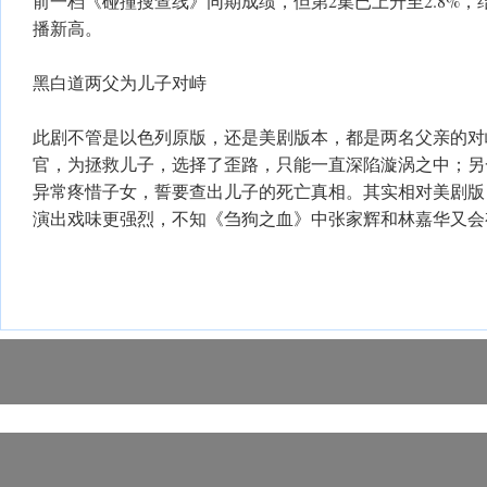
前一档《碰撞搜查线》同期成绩，但第2集已上升至2.8%，结
播新高。
黑白道两父为儿子对峙
此剧不管是以色列原版，还是美剧版本，都是两名父亲的对
官，为拯救儿子，选择了歪路，只能一直深陷漩涡之中；另
异常疼惜子女，誓要查出儿子的死亡真相。其实相对美剧版
演出戏味更强烈，不知《刍狗之血》中张家辉和林嘉华又会