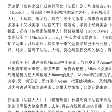
无论是《刍狗之血》或美韩两套《法官》剧，均改编自201
《Kvodo》，后者除了被美韩两地改编过之外，还有西班
大利、土耳其、俄罗斯、乌克兰等不同版本，看来原著剧本
多版本中又以美版《法官阁下》最著名，毕竟由经典美剧《
担正，还有《传媒家族继承人》荷普戴维斯（Hope Davi
米高斯图巴（Michael Stuhlbarg）等实力派演员参演
拍了两季；以戏论戏，其实第一季的悲剧结局已十分完整，
邪」对决，偏离了法理、人情、良心与强权交织的核心，有
《法官阁下》讲述法官Michael中年丧妻，与17岁儿子Ad
外把青年撞至重伤，惊慌失措回家告诉爸爸，Michael说
死者是势力甚大黑帮老大Jimmy的儿子。Michael深知若儿子入
决定?灭一切证据，尽力保护Adam，把罪嫁祸他人，又利
以为可逃过黑白两道夹击，结果天网恢恢，悲剧还是来临。
韩国版《法官大人》由《模范刑警》孙贤周扮演法官宋判浩
则饰演黑帮大佬金康宪，去年8月在有线频道ENA首播，首集