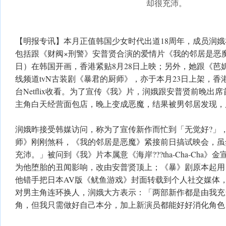
却很充沛。
【明报专讯】本月正值韩国少女时代出道18周年，成员润娥
包括跟《财阀×刑警》安普贤合演的爱情片《我的邻居是恶魔
日）在韩国开画，香港紧贴8月28日上映；另外，她跟《芭
线频道tvN古装剧《暴君的厨师》，亦于本月23日上架，
台Netflix收看。为了宣传《我》片，润娥跟安普贤前晚出
主角白天经营面包店，晚上变成恶魔，结果被男邻居发现，
润娥昨接受韩媒访问，称为了宣传新作而忙到「无觉好?」
师》刚刚煞科，《我的邻居是恶魔》紧接前日搞试映会，虽
充沛。」被问到《我》片本属意《海岸???tha-Cha-Cha
为他堕胎的丑闻影响，改由安普贤顶上；《暴》剧原本起用
他错手把日本AV版《鱿鱼游戏》封面转载到个人社交媒体
对男主角连环换人，润娥大方表示：「两部新作都是由我充
角，但我只需做好自己本分，加上新演员都能好好消化角色