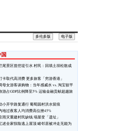
多伦多版
电子版
中国
烂尾景区曾挖堤引水 村民：回填土坝松散成
口
打卡取代高消费 更多旅客「穷游香港」
两母女游客谈购物：当年感威水 vs. 淘宝较平
旅游占GDP比例降至5% 运输金融贡献超越旅
幼小开学路复通行 葡萄园村洪水留痕
内地过夜客人均消费高位挫45%
京雨灾重建村民缺钱 塌屋变「遗址」
忆述全家惊险逃上屋顶 睹邻居被冲走无能为