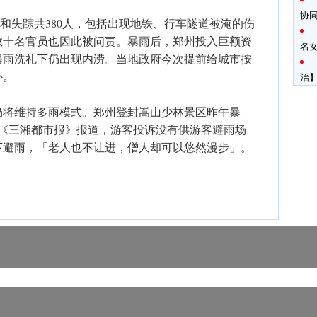
协
死亡和失踪共380人，包括出现地铁、行车隧道被淹的伤
数十名官员也因此被问责。暴雨后，郑州投入巨额资
名
暴雨洗礼下仍出现内涝。当地政府今次提前给城市按
外。
治】
仍将维持多雨模式。郑州登封嵩山少林景区昨午暴
。《三湘都市报》报道，游客投诉没有供游客避雨场
下避雨，「老人也不让进，僧人却可以悠然漫步」。