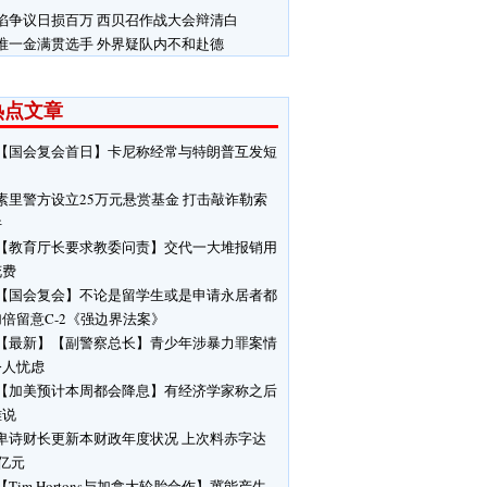
陷争议日损百万 西贝召作战大会辩清白
唯一金满贯选手 外界疑队内不和赴德
热点文章
【国会复会首日】卡尼称经常与特朗普互发短
素里警方设立25万元悬赏基金 打击敲诈勒索
件
【教育厅长要求教委问责】交代一大堆报销用
花费
【国会复会】不论是留学生或是申请永居者都
倍留意C-2《强边界法案》
【最新】【副警察总长】青少年涉暴力罪案情
令人忧虑
【加美预计本周都会降息】有经济学家称之后
难说
卑诗财长更新本财政年度状况 上次料赤字达
9亿元
【Tim Hortons与加拿大轮胎合作】冀能产生