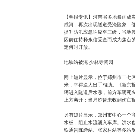
【明报专讯】河南省多地暴雨成
成河，再次出现隧道受淹险象，
提升防汛应急响应至三级，当地
因前住持释永信受查而成为焦点
定何时开放。
地铁站被淹 少林寺闭园
网上短片显示，位于郑州市二七
米，幸得途人出手相助。《新京
辆进入隧道后水涨，前方车辆死
上方离开；当局称暂未收到伤亡报
另有短片显示，郑州市中心一个
水板，阻止水流涌入车库。洪水
铁通告陈砦站、张家村站等多站