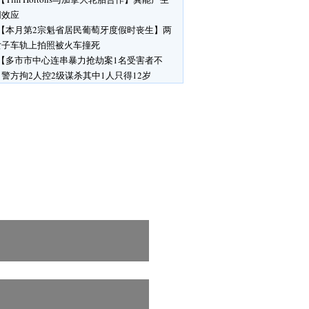
同效应
【本月第2宗魁省居民葡萄牙度假时丧生】两
女子车轨上拍照被火车撞死
【多市市中心连串暴力抢劫案1名受害者不
警方拘2人控2级谋杀其中1人只得12岁