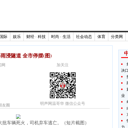
国际
娱乐
财经 · 科技
时尚 · 生活
社会动态
体育
分类网
雨浸隧道 全市停摆(图)
新闻网
加关注
决
业
明声网温哥华 微信公众号
朋友圈
大批车辆死火，司机弃车逃亡。（短片截图）
力