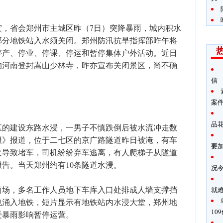
灾，省会郑州市主城区昨（7日）突降暴雨，城内积水
部分地铁站入水须关闭。郑州防汛抗旱指挥部昨午将
停产、停业、停课、停运和暂停集体户外活动。近日
的河南登封嵩山少林寺，昨亦宣布关闭景区，尚不确
信
案
品
区的建设东路水浸，一男子不慎跌倒后被水流冲走数
报》报道，位于二七区的京广路隧道昨日被淹，有车
要加
火导致堵车，司机纷纷弃车逃离，有人爬梯子从隧道
告。当天郑州约有10条隧道水浸。
况
商场，多名工作人员地下车库入口处排成人墙支撑挡
就
也涌入地铁，短片显示有地铁站内水浸大堂，郑州地
10
受暴雨影响暂停运营。