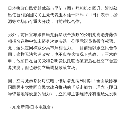
日本执政自民党总裁高市早苗（图）拜相机会回升。近期获
出任首相的国民民主党代表玉木雄一郎昨（11日）表示，
源等立场仍存重大分歧，目前难以合作。
另外，前日宣布跟自民党解除联合执政的公明党党魁齐藤铁
相指名选举中如未跻身次轮决选，公明党议员将投弃权票。
党，这决定同样减少高市拜相阻力。「目前难以跟立民合作
同，这样无法营运政权，也不应在这情况下执政。」玉木昨
申，他前日在自民党和公明党执政联盟破裂后在社交平台宣
界揣测，但也敦促立民调整政策立场。
国、立两党虽都反对核电，惟后者党纲列明以「全面废除核
国民民主党赞同自民党政府推动的「反击能力」理念（即日
导弹基地等设施的能力），立民却主张维持原有拒绝先发制
（东京新闻/日本电视台）