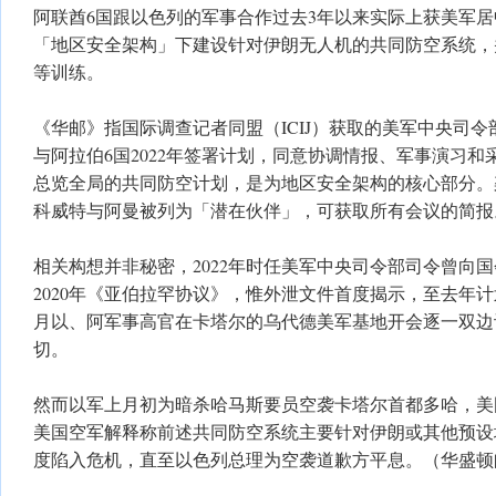
阿联酋6国跟以色列的军事合作过去3年以来实际上获美军
「地区安全架构」下建设针对伊朗无人机的共同防空系统，
等训练。
《华邮》指国际调查记者同盟（ICIJ）获取的美军中央司
与阿拉伯6国2022年签署计划，同意协调情报、军事演习
总览全局的共同防空计划，是为地区安全架构的核心部分。
科威特与阿曼被列为「潜在伙伴」，可获取所有会议的简报
相关构想并非秘密，2022年时任美军中央司令部司令曾向
2020年《亚伯拉罕协议》，惟外泄文件首度揭示，至去年
月以、阿军事高官在卡塔尔的乌代德美军基地开会逐一双边
切。
然而以军上月初为暗杀哈马斯要员空袭卡塔尔首都多哈，美
美国空军解释称前述共同防空系统主要针对伊朗或其他预设
度陷入危机，直至以色列总理为空袭道歉方平息。（华盛顿