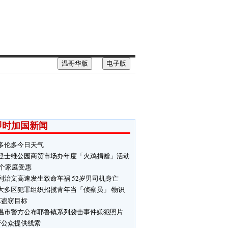
温哥华版
电子版
即时加国新闻
多伦多今日天气
登士维公园商贸市场办年度「火鸡捐赠」活动
0个家庭受惠
列治文高速发生致命车祸 52岁男司机身亡
大多区犯罪组织招揽青年当「侦察员」 物识
车盗窃目标
温市警方公布耶鲁镇系列袭击事件嫌犯照片
吁公众提供线索