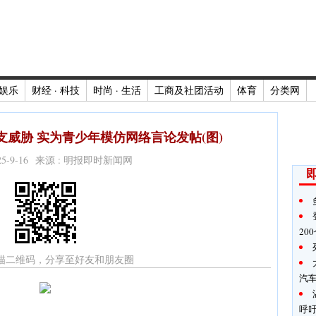
娱乐
财经 · 科技
时尚 · 生活
工商及社团活动
体育
分类网
威胁 实为青少年模仿网络言论发帖(图)
025-9-16 来源 : 明报即时新闻网
20
描二维码，分享至好友和朋友圈
汽
呼