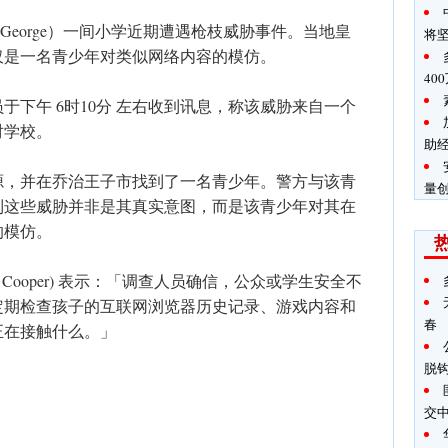
e George）一间小学近期遭遇枪枝威胁事件。当地皇
将
仅是一名青少年对类似网络内容的模仿。
40
于下午 6时10分 左右收到讯息，称该威胁来自一个
对学校。
助
源，并在乔治王子市找到了一名青少年。警方与该青
量创
到这些威胁并非是其真实意图，而是该青少年对其在
的模仿。
er Cooper) 表示：「调查人员确信，公众或学生安全不
定期检查孩子的互联网浏览器历史记录、游戏内容和
春
正在接触什么。」
脱
交