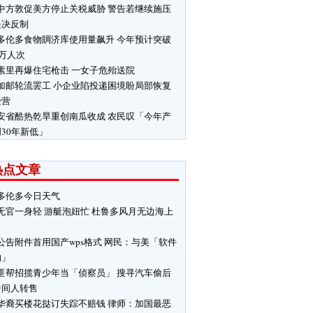
中方敦促美方停止关税威胁 警告若继续施压
坚决反制
多伦多食物賙济库使用量飙升 今年预计突破
0万人次
素里再爆住宅枪击 一女子危殆送院
加邮轮流罢工 小企业陷投递困境盼局部恢复
经营
安省酷热乾旱重创南瓜收成 农民叹「今年产
30年新低」
热点文章
多伦多今日天气
无官一身轻 游艇泡妞忙 杜鲁多风月无边海上
公告附件首用国产wps格式 网民：与美「软件
钩」
匪帮招揽青少年当「侦察员」 搜寻汽车偷后
中间人转售
华裔买楼花挞订失踪不赔钱 律师：加国最恶