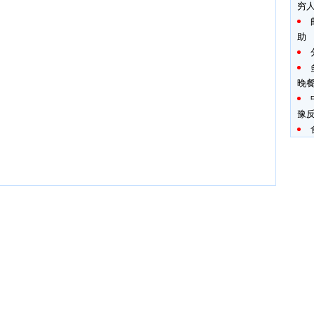
穷
助
晚
豫