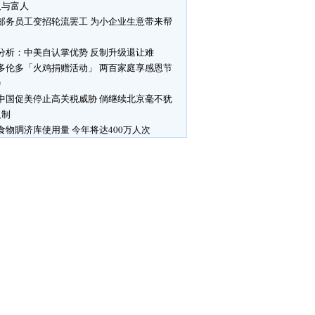
人与富人
邮务员工变招轮流罢工 为小企业生意带来帮
分析：中美自认掌优势 反制升级退让难
多伦多「火鸡捐赠活动」 两百家庭享感恩节
餐
中国促美停止高关税威胁 倘继续北京毫不犹
反制
食物賙济库使用量 今年将达400万人次