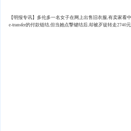
【明报专讯】多伦多一名女子在网上出售旧衣服,有卖家看中
e-transfer的付款链结,但当她点撃键结后,却被歹徒转走27