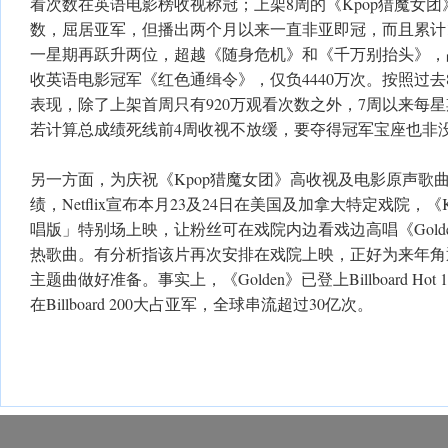
看次数在英语电影榜收视称冠；上架8周的《Kpop猎魔女团
数，屈居亚军，但播出两个月以来一直非亚即冠，而且累计1.
一星期再跃升两位，超越《随身危机》和《千万别抬头》，
收英语电影冠军《红色通缉令》，仅负4440万次。按照过去8
表现，除了上架首周只有920万观看次数之外，7周以来每星
若计算总成绩死线前4周收视不放缓，要夺得冠军宝座也非
另一方面，为庆祝《Kpop猎魔女团》高收视及电影原声歌曲在Bi
绩，Netflix宣布本月23及24日在美国及加拿大特定戏院，
唱版」特别场上映，让粉丝可在戏院内边看戏边高唱《Golden》、
热歌曲。有分析指该片再次安排在戏院上映，正好为来年角
主题曲做好准备。事实上，《Golden》已登上Billboard Ho
在Billboard 200大占亚军，全球串流超过30亿次。