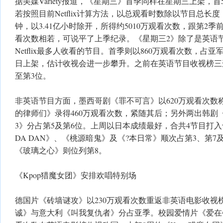
据美媒Variety报道，《星期三》首季同样在星期三上架，首
若按照目前Netflix计算方法，以总观看时数除以节目总长度
钟，以3.41亿小时除开，所得约5010万观看次数，跟第2季前
看次数相若，可说平了上季纪录。《星期三2》除了是英语
Netflix最多人收看的节目。首季则以860万观看次数，占亚
日上架，估计收视会进一步攀升。之前在英语节目收视榜三
至第3位。
非英语节目方面，墨西哥剧《罪不可言》以620万观看次数
的律师们》录得460万观看次数，紧随其后；另外两出韩剧
3》分占第5及第6位。上周以日本成绩最好，合共4节目打入
DA DAN》、《桃源暗鬼》及《?本日常》顺次占第3、第7
《玻璃之心》则位列第8。
《Kpop猎魔女团》安排欢唱特别场
德国片《砖墙谜攻》以230万观看次数重返非英语电影收视
诚》与意大利《叫我复仇者》分占亚季。校园爱情片《爱在牛