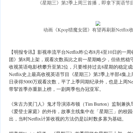
《星期三》第2季上周三首播，即拿下英语节
动画《Kpop猎魔女团》有望再刷新Netfli
【明报专讯】影视串流平台Netflix昨公布8月4至10日的一
团》第8周上架，观看次数虽比之前一星期略少，但依然稳
收视英语电影榜攀升至第2位，只要维持过去8星期的稳定
Netflix史上最高收视英语节目《星期三》第2季上半部4集
日录得5000万观看次数，平了上季同期纪录外，也是上周Net
带挈首季亦重新上榜，一剧两季包办冠亚军。
《朱古力奖门人》鬼才导演添布顿（Tim Burton）监制
《爱登士家庭》的外传，故事主线集中在「星期三」的校园生活。
出，当时Netflix计算收视的方法仍是以时数多寡为基础。