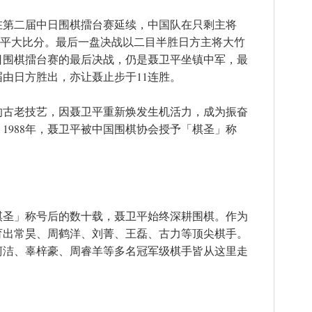
在第二届中日围棋擂台赛延续，中国队在只剩主将
人扳平大比分。最后一盘决战以二目半胜日方主将大竹
日围棋擂台赛的最后决战，仍是聂卫平坐镇中军，最
由日方胜出，亦让聂止步于11连胜。
的古老技艺，因聂卫平重新焕发生机活力，成为振奋
1988年，聂卫平被中国围棋协会授予「棋圣」称
棋圣」称号后的数十载，聂卫平始终深耕围棋。作为
育出常昊、周鹤洋、刘菁、王磊、古力等顶尖棋手。
，柯洁、辜梓豪、周睿羊等多名冠军级棋手皆从这里走