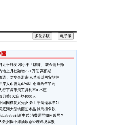
多伦多版
电子版
中国
习近平好友 邓小平「牌脚」 获金庸拜师
内地上月社融增2.21万亿 高预期
路透：防华企泄密 京禁美以网安软件
在岸人币曾见6.9681 创逾两年半高
人行下调币策工具利率0.25厘
西贝关102店 炒4000人
中国围棋复兴先驱 聂卫平病逝享年74
洞庭湖大型镜面艺术品 掀鸟撞争议
从Labubu到新中式 消费需弱如何破局？
大数据揭中海油原总经理跨境腐败