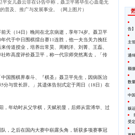
卫平女儿聂云菲在讣告中称，聂卫平将毕生心血毫无
的普及、推广与发展事业。（网上图片）
告】
前天（14日）晚间在北京病逝，享年74岁。聂卫平
80年代于中日围棋擂台赛11连胜，他一夫当关力挽狂
主
后来传道授业，培养出常昊、周鹤洋、刘菁、王磊、
华社昨高度评价聂卫平，称一代宗师突然离去，「传
通
额
「中国围棋界泰斗、『棋圣』聂卫平先生，因病医治
数
0时55分与世长辞。」其遗体告别式定于周日（18日）在
中
宁渖阳，年幼时从父学棋，天赋初显，后师从雷溥华、过
贩
受
集训队，之后在国内大赛中崭露头角，斩获多项赛事冠
更料