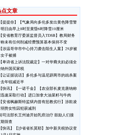
热点文章
【提提你】【气象局向多伦多发出黄色降雪警
明日由早上8时至黄昏6时降雪10厘米
【安省教育厅委派监督员入TDSB】教局财务
管称未有任何削减经费预算基本保持不变
【涉温哥华市中心持刀袭击陌生人案】29岁被
缉女子被捕
【卑诗省上诉法院裁定】一对华裔夫妇必须全
缴纳外国买家税
【让证据说话】多伦多与温尼辟两市的凶杀案
量去年锐减近半
【快讯】【一诺千金】【农业部长麦克唐纳称
国迅速采取行动】进口加拿大油菜籽与牛肉
【安省枫赫斯特监狱内曾有惩教劣行】涉欺凌
运弱势女性囚犯获减刑
前司法部长王州迪开始乳癌治疗 鼓励人们接
定期筛查
【快讯】【沙省省长莫耶】加中新关税协议变
3月1日实施