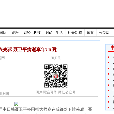
国际
娱乐
财经 · 科技
时尚 · 生活
社会动态
体育
分类网
先驱 聂卫平病逝享年74(图)
新闻网
加关注
明声网温哥华 微信公众号
朋友圈
第六届中日韩聂卫平杯围棋大师赛在成都落下帷幕后，聂