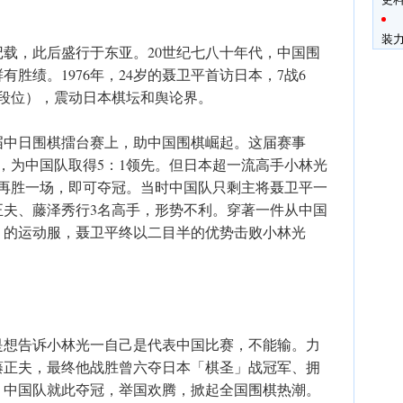
。
装
载，此后盛行于东亚。20世纪七八十年代，中国围
胜绩。1976年，24岁的聂卫平首访日本，7战6
段位），震动日本棋坛和舆论界。
首届中日围棋擂台赛上，助中国围棋崛起。这届赛事
，为中国队取得5：1领先。但日本超一流高手小林光
需再胜一场，即可夺冠。当时中国队只剩主将聂卫平一
正夫、藤泽秀行3名高手，形势不利。穿著一件从中国
」的运动服，聂卫平终以二目半的优势击败小林光
是想告诉小林光一自己是代表中国比赛，不能输。力
藤正夫，最终他战胜曾六夺日本「棋圣」战冠军、拥
，中国队就此夺冠，举国欢腾，掀起全国围棋热潮。