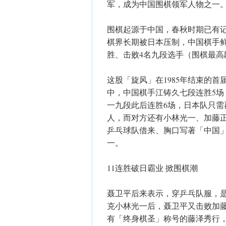
军，成为中国围棋领军人物之一
围棋起源于中国，春秋时期已有记
棋界长期被日本压制，中国棋手鲜有
胜、击败4名九段选手（围棋最高
这股「旋风」在1985年结束的
中，中国棋手江铸久七段连胜5场
一九段此后连胜6场，日本队只
人，而对方还有小林光一、加藤
乒乓球队借来、胸口写著「中国
一。
11连胜破日霸业 掀围棋潮
聂卫平后来表示，穿乒乓队服，
克小林光一后，聂卫平又击败加
有「终身棋圣」称号的藤泽秀行