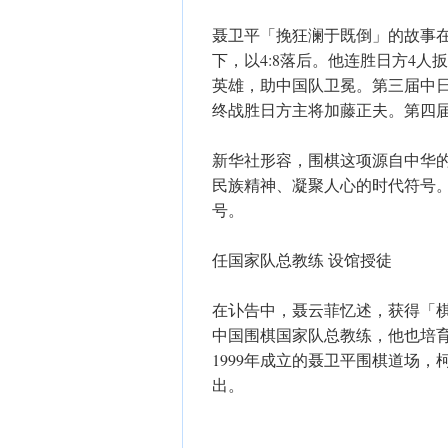
聂卫平「挽狂澜于既倒」的故事
下，以4:8落后。他连胜日方4
英雄，助中国队卫冕。第三届中
终战胜日方主将加藤正夫。第四届
新华社形容，围棋这项源自中华
民族精神、凝聚人心的时代符号。
号。
任国家队总教练 设馆授徒
在讣告中，聂云菲忆述，获得「
中国围棋国家队总教练，他也培
1999年成立的聂卫平围棋道场
出。