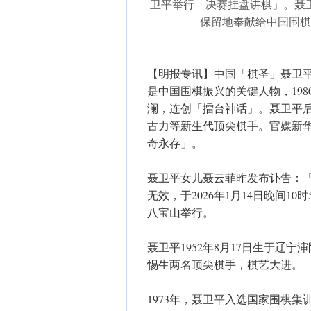
卫平举行「决赛挂盘讲棋」。聂
保留地奉献给中国围棋
【明报专讯】中国「棋圣」聂卫平
是中国围棋振兴的关键人物，19
澜，连创「擂台神话」。聂卫平
古力等新生代顶尖棋手。官媒新
奇永存」。
聂卫平女儿聂云菲昨发布讣告：
无效，于2026年1月14日晚间1
八宝山举行。
聂卫平1952年8月17日生于辽
惕生两名顶尖棋手，棋艺大进。
1973年，聂卫平入选国家围棋