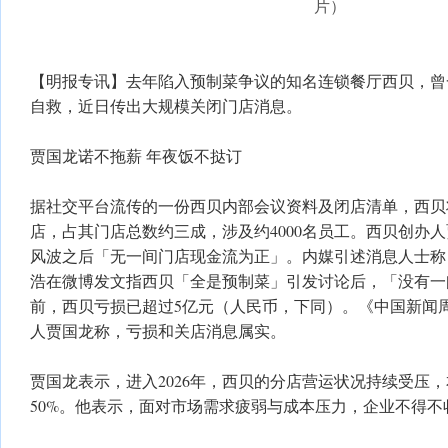
片）
【明报专讯】去年陷入预制菜争议的知名连锁餐厅西贝，曾
自救，近日传出大规模关闭门店消息。
贾国龙诺不拖薪 年夜饭不挞订
据社交平台流传的一份西贝内部会议资料及闭店清单，西贝将
店，占其门店总数约三成，涉及约4000名员工。西贝创办
风波之后「无一间门店现金流为正」。内媒引述消息人士称，
浩在微博发文指西贝「全是预制菜」引发讨论后，「没有一
前，西贝亏损已超过5亿元（人民币，下同）。《中国新闻
人贾国龙称，亏损和关店消息属实。
贾国龙表示，进入2026年，西贝的分店营运状况持续受压
50%。他表示，面对市场需求疲弱与成本压力，企业不得