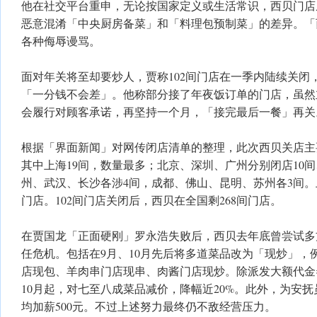
他在社交平台重申，无论按国家定义或生活常识，西贝门店
恶意混淆「中央厨房备菜」和「料理包预制菜」的差异。「
各种侮辱谩骂。
面对年关将至却要炒人，贾称102间门店在一季内陆续关闭
「一分钱不会差」。他称部分接了年夜饭订单的门店，虽然
会履行对顾客承诺，再坚持一个月，「接完最后一餐」再关
根据「界面新闻」对网传闭店清单的整理，此次西贝关店主
其中上海19间，数量最多；北京、深圳、广州分别闭店10间
州、武汉、长沙各涉4间，成都、佛山、昆明、苏州各3间。
门店。102间门店关闭后，西贝在全国剩268间门店。
在贾国龙「正面硬刚」罗永浩失败后，西贝去年底曾尝试多
任危机。包括在9月、10月先后将多道菜品改为「现炒」，
店现包、羊肉串门店现串、肉酱门店现炒。除派发大额代金
10月起，对七至八成菜品减价，降幅近20%。此外，为安
均加薪500元。不过上述努力最终仍不敌经营压力。