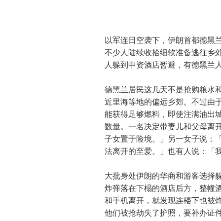
以军连日空袭下，伊朗首都德黑
不少人陆续收拾细软准备逃往乡
人躲到中资酒店暂避，有德黑兰
德黑兰居民这几天不是抢购粮水
近里海等地的偏远乡郊。不过由于
能获得足够燃料，即使注满油出
数量。一名决定带妻儿和父母离
子女置于险境。」另一女子说：
法离开的至爱。」也有人说：「
大批身处伊朗的华商和游客选择
炸弹落在下榻的酒店后方，整幢
和手机离开，就发现连楼下也被
他们被抢劫失了护照，要补办证