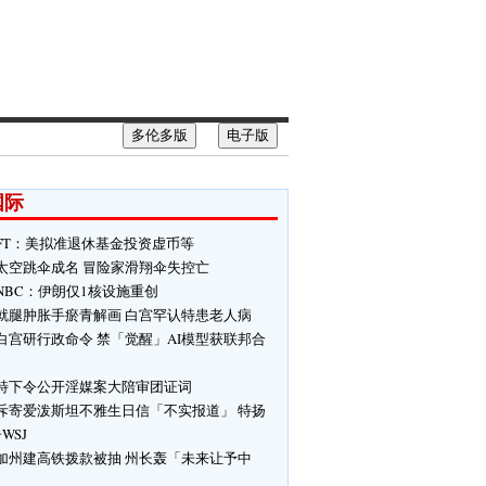
多伦多版
电子版
国际
FT：美拟准退休基金投资虚币等
太空跳伞成名 冒险家滑翔伞失控亡
NBC：伊朗仅1核设施重创
就腿肿胀手瘀青解画 白宫罕认特患老人病
白宫研行政命令 禁「觉醒」AI模型获联邦合
特下令公开淫媒案大陪审团证词
斥寄爱泼斯坦不雅生日信「不实报道」 特扬
WSJ
加州建高铁拨款被抽 州长轰「未来让予中
」