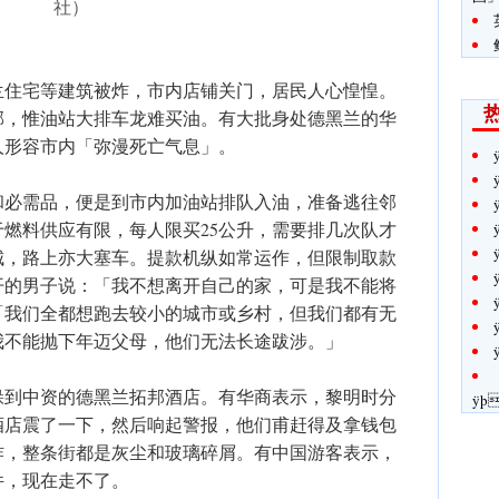
社）
兰住宅等建筑被炸，市内店铺关门，居民人心惶惶。
郊，惟油站大排车龙难买油。有大批身处德黑兰的华
人形容市内「弥漫死亡气息」。
和必需品，便是到市内加油站排队入油，准备逃往邻
燃料供应有限，每人限买25公升，需要排几次队才
城，路上亦大塞车。提款机纵如常运作，但限制取款
开的男子说：「我不想离开自己的家，可是我不能将
「我们全都想跑去较小的城市或乡村，但我们都有无
我不能抛下年迈父母，他们无法长途跋涉。」
躲到中资的德黑兰拓邦酒店。有华商表示，黎明时分
ÿþ
酒店震了一下，然后响起警报，他们甫赶得及拿钱包
炸，整条街都是灰尘和玻璃碎屑。有中国游客表示，
件，现在走不了。