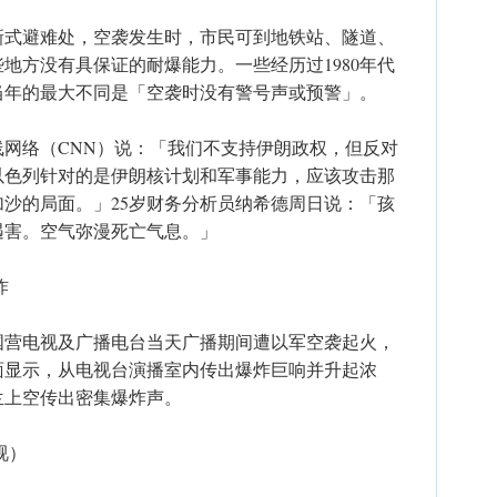
新式避难处，空袭发生时，市民可到地铁站、隧道、
地方没有具保证的耐爆能力。一些经历过1980年代
当年的最大不同是「空袭时没有警号声或预警」。
网络（CNN）说：「我们不支持伊朗政权，但反对
以色列针对的是伊朗核计划和军事能力，应该攻击那
沙的局面。」25岁财务分析员纳希德周日说：「孩
遇害。空气弥漫死亡气息。」
炸
国营电视及广播电台当天广播期间遭以军空袭起火，
面显示，从电视台演播室内传出爆炸巨响并升起浓
兰上空传出密集爆炸声。
视）