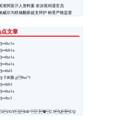
英泄阿富汗人资料案 牵涉英间谍官员
鲍威尔为联储翻新超支辩护 称受严格监督
热点文章
ÿþ=thc1a
ÿþ=thb1a
ÿþ=the1a
ÿþ=tha1a
ÿþ=thd1
ÿþ T)R脸 gSui*l
ÿþ=thb1
ÿþ=tha1a
ÿþ=thc1
\l/S)Y[bB*�2.5QCQ