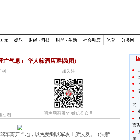
国际
娱乐
财经 · 科技
时尚 · 生活
社会动态
体育
分类网
亡气息」 华人躲酒店避祸(图)
新闻网
加关注
约
明声网温哥华 微信公众号
朋友圈
言告
驾车离开当地，以免受到以军攻击所波及。（法新
国