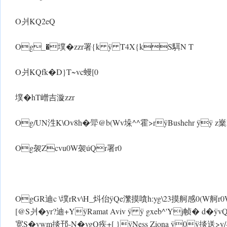
O爿KQ2eQ
Og_�墣�zzr署{k ÿ T4X{kS駬N T
O爿KQfk�D}T~vc蟃[0
墣�hT嶒吉漩zzr
Og/UN泩K\Ov8h�斝@b(Wv垛^^霍>rÿBushehr ÿÿ z
Og袈Zcvu0W袈úQr署r0
OgGR迪c \墣rRv\H_炓佁 ÿQe瀿摸嗿h:yg\23摸舸感0(W舸
[@S爿�yr?迪+YÿRamat Aviv ÿ ÿ gxeb^'Yj帧� d� ÿvQ
宽S�vwm掞邘-N�vgQ疾+[ }ÿNess Ziona ÿ0ÿ掞送>y/