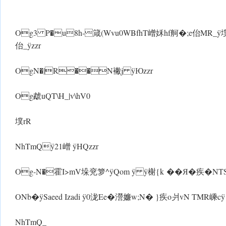
Og3 P�u8h-箴(Wvu0WBfhT嶒姀hf舸�;e佁MR_ ÿ墣rR_N
佁_ ÿzzr
OgN�|R��N襒j ÿЮzzr
Og虣uQT\H_|v\hV0
墣rR
NhTmQÿ21嶒 ÿHQzzr
Og-N�霍I>mV垛兖箩^ÿQom ÿ ÿ榭{k ��Я�疾�NTS�vi
ONb�ÿSaeed Izadi ÿ0泷Ee�瀯嬚w;N� }疾o爿vN TMR嵊c ÿ
NhTmQ_